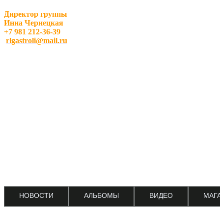
Директор группы
Инна Чернецкая
+7 981 212-36-39
rlgastroli@mail.ru
НОВОСТИ
АЛЬБОМЫ
ВИДЕО
МАГ