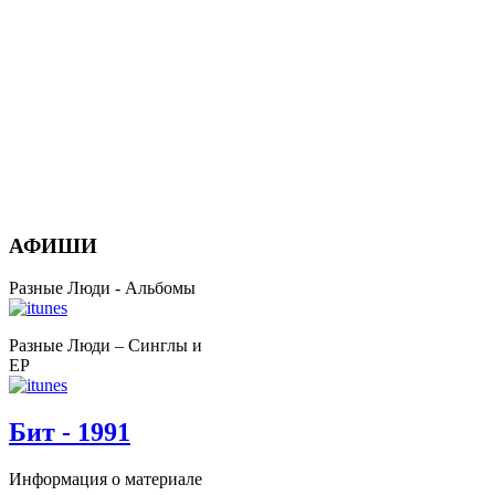
АФИШИ
Разные Люди - Альбомы
Разные Люди – Синглы и
EP
Бит - 1991
Информация о материале